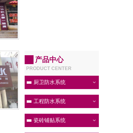
产品中心
PRODUCT CENTER
厨卫防水系统
工程防水系统
瓷砖铺贴系统