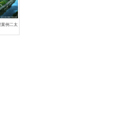
程案例二太