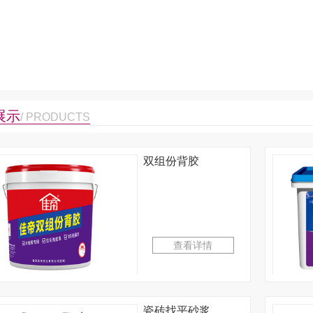
展示
/ PRODUCTS
双组份背胶
查看详情
瓷砖找平砂浆