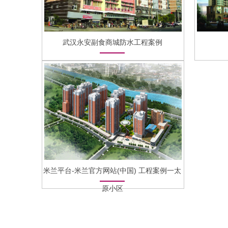
武汉永安副食商城防水工程案例
米兰平台-米兰官方网站(中国) 工程案例一太
原小区