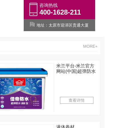
咨询热线
400-1628-211
地址：太原市迎泽区贵通大厦
MORE+
米兰平台-米兰官方
网站(中国)超弹防水
LG50型
查看详情
液体卷材