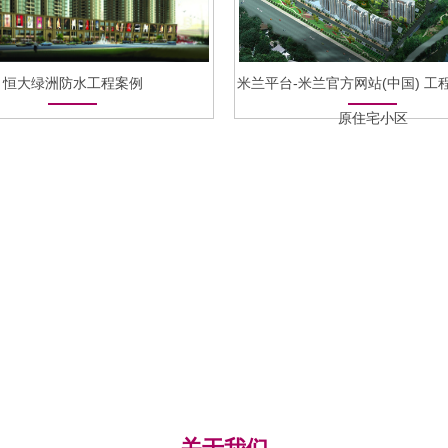
恒大绿洲防水工程案例
米兰平台-米兰官方网站(中国) 工
原住宅小区